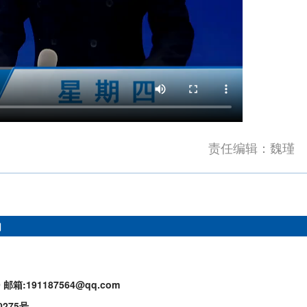
责任编辑：魏瑾
们
9
邮箱:191187564@qq.com
0275号