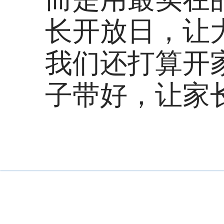
长开放日，让
我们还打算开
子带好，让家长