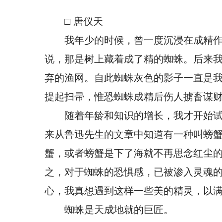
□ 唐仪天
我年少的时候，曾一度沉浸在成精
说，那是树上藏着成了精的蜘蛛。后来
弃的渔网。自此蜘蛛灰色的影子一直是
提起扫帚，惟恐蜘蛛成精后伤人掳畜谋
随着年龄和知识的增长，我才开始
来从鲁迅先生的文章中知道有一种叫螃
蟹，或者螃蟹是下了海就不再思念红尘
之，对于蜘蛛的恐惧感，已被渗入灵魂
心，我真想遇到这样一些美的精灵，以
蜘蛛是天成地就的巨匠。