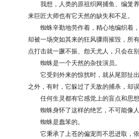
我想，人类的原祖织网捕鱼、编笼
来巨匠大师也有它天然的缺失和不足。
蜘蛛辛勤地劳作着，精心地编织着
却被一场突如其来的狂风骤雨摧毁，所
点打击就一蹶不振、怨天尤人，只会在
蜘蛛是一个天然的杂技演员。
它受到外来的惊扰时，就从尾部扯
之外，有时，它躲过了天敌的捕杀，却
任何生灵都有它感觉上的盲点和思
蜘蛛身怀了这样的绝艺，不可能像
蜘蛛是蠢笨的。
它秉承了上苍的偏宠而不思进取，