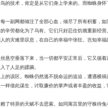
养鸟的技术，肯定是从它们身上学来的。而蜘蛛身怀
，每一副网都倾注了全部心血，倾尽了所有积蓄，如
有的辛劳都化为了乌有。它们只好忍住饥饿重新经营
别人的灾难里叹息，在自己的幸福中张狂。岂知幸福
出丝悬空垂落下来，当一切都平安正常后，它又循着
误入了人足的蹂躏。
想上的误区。蜘蛛仍然逃不脱命运的追迫，遭遇横祸
人一样借此谋生，讨取廉价的掌声或者丰盈的收益，
依赖了特异的天赋不去思索。如同寓言里的守株待兔