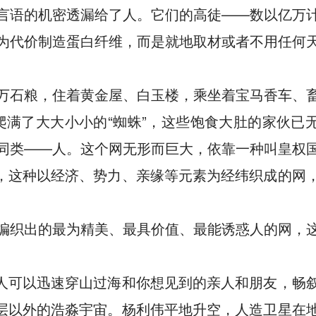
言语的机密透漏给了人。它们的高徒——数以亿万
为代价制造蛋白纤维，而是就地取材或者不用任何
万石粮，住着黄金屋、白玉楼，乘坐着宝马香车、
满了大大小小的“蜘蛛”，这些饱食大肚的家伙已
同类——人。这个网无形而巨大，依靠一种叫皇权
生，这种以经济、势力、亲缘等元素为经纬织成的网
编织出的最为精美、最具价值、最能诱惑人的网，
。人可以迅速穿山过海和你想见到的亲人和朋友，畅
气层以外的浩淼宇宙。杨利伟平地升空，人造卫星在