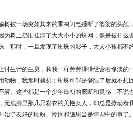
榆树被一场突如其来的雷鸣闪电殛断了婆娑的头颅
因为树上仍旧挂满了大大小小的蛛网，像是被什么
蛛。那时，一旦发现了蜘蛛的影子，大人小孩都不
上讨生计的生灵，和我一样劳劳碌碌经营着惨淡的
用动物，我那时就想：蜘蛛可能是登陆了后就不想
不解。这些都是一个少年最初的臆断和灵感，不说
，无底洞里那几只彩衣的美艳女人，却总是撩动着
开始了友好的顾盼、怜悯和追思当是情理中的事了