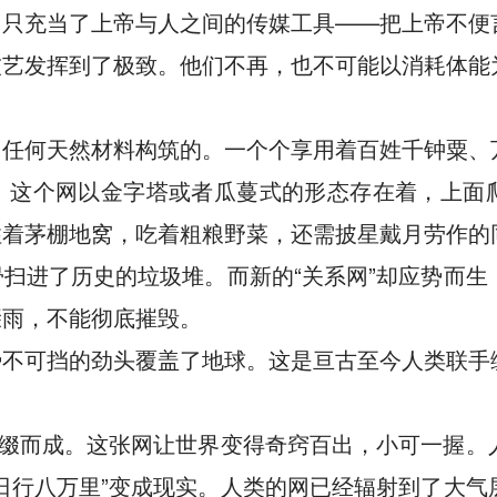
它只充当了上帝与人之间的传媒工具——把上帝不便
技艺发挥到了极致。他们不再，也不可能以消耗体能
。
用任何天然材料构筑的。一个个享用着百姓千钟粟、
。这个网以金字塔或者瓜蔓式的形态存在着，上面爬
住着茅棚地窝，吃着粗粮野菜，还需披星戴月劳作的
扫进了历史的垃圾堆。而新的“关系网”却应势而
骤雨，不能彻底摧毁。
势不可挡的劲头覆盖了地球。这是亘古至今人类联手
编缀而成。这张网让世界变得奇窍百出，小可一握
日行八万里”变成现实。人类的网已经辐射到了大