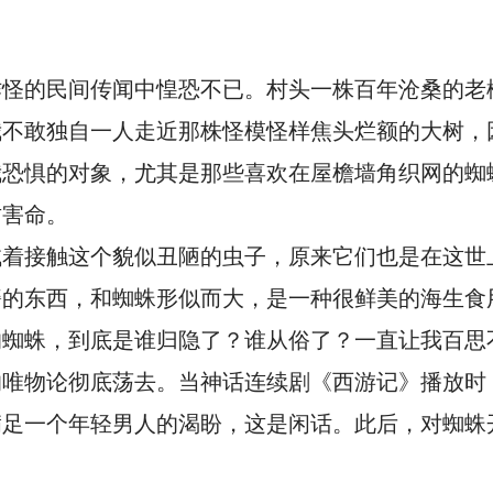
作怪的民间传闻中惶恐不已。村头一株百年沧桑的老
我不敢独自一人走近那株怪模怪样焦头烂额的大树，
我恐惧的对象，尤其是那些喜欢在屋檐墙角织网的蜘
财害命。
试着接触这个貌似丑陋的虫子，原来它们也是在这世
蟹的东西，和蜘蛛形似而大，是一种很鲜美的海生食
的蜘蛛，到底是谁归隐了？谁从俗了？一直让我百思
的唯物论彻底荡去。当神话连续剧《西游记》播放时
满足一个年轻男人的渴盼，这是闲话。此后，对蜘蛛