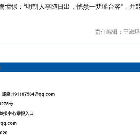
满憧憬：“明朝人事随日出，恍然一梦瑶台客”，并
责任编辑：王淑瑶
们
9
邮箱:191187564@qq.com
0275号
举报中心举报入口
qq.com
020