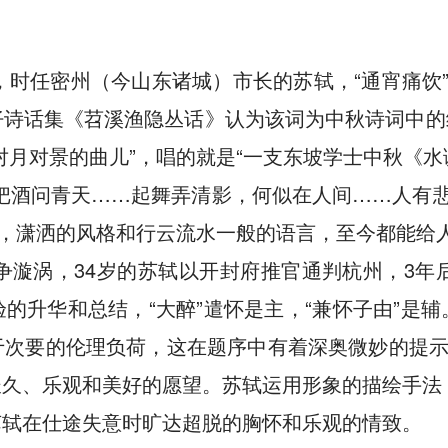
节，时任密州（今山东诸城）市长的苏轼，“通宵痛饮
诗话集《苕溪渔隐丛话》认为该词为中秋诗词中的
对月对景的曲儿”，唱的就是“一支东坡学士中秋《水
把酒问青天……起舞弄清影，何似在人间……人有
彩，潇洒的风格和行云流水一般的语言，至今都能给
政争漩涡，34岁的苏轼以开封府推官通判杭州，3年
的升华和总结，“大醉”遣怀是主，“兼怀子由”是辅
次要的伦理负荷，这在题序中有着深奥微妙的提示。
长久、乐观和美好的愿望。苏轼运用形象的描绘手法
苏轼在仕途失意时旷达超脱的胸怀和乐观的情致。