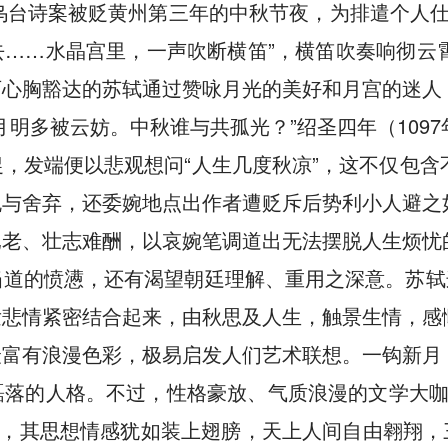
因乌台诗案被贬黄州第三年的中秋节夜，为排遣个人仕
去……水晶宫里，一声吹断横笛”，横笛吹奏响彻云
可心胸豁达的苏轼通过赞咏月光的美好和月宫的迷人
月明多被云妨。中秋谁与共孤光？”绍圣四年（109
，发端便以悲观想问“人生几度秋凉”，这不仅包
脱与舍弃，还委婉地点出作者遭贬斥后势利小人避之
已老、壮志难酬，以哀婉笔调道出无法摆脱人生烦忧
道的愤懑，还有渴望朝廷理解、重用之深意。苏轼
发悲情紧密结合起来，由秋思及人生，触景生情，感
最富有浪漫色彩，极易启发人们艺术联想。一钩新月
落的人格。不过，性格豪放、气质浪漫的文学大咖苏
月，其思想情感犹如装上翅膀，天上人间自由翱翔，