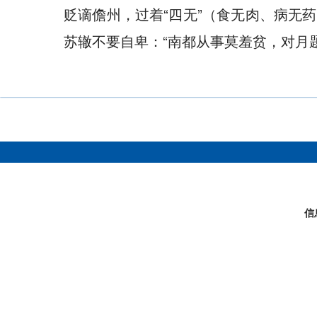
贬谪儋州，过着“四无”（食无肉、病无
苏辙不要自卑：“南都从事莫羞贫，对月题
信