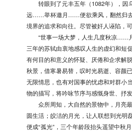
转眼到了元丰五年（1082年），
远……举杯邀月……便欲乘风，翻然归
境界的追求和向往。尽管被奸人诬陷，
“世事一场大梦，人生几度秋凉……
三年的苏轼由衷地感叹人生的虚幻和短促
有何目的和意义的怀疑、厌倦和企求解
秋景，借寒暑易替，叹时光易逝、容颜
无限情思，也有对国事的忧虑和对群小当
物的描写，将吟咏节序与感慨身世、抒
众所周知，大自然的景物中，月亮
圆生活；皎洁的月光，让人联想到光明磊
便成“孤光”，三个年龄段抬头遥望中秋