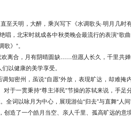
”直至天明，大醉，乘兴写下《水调歌头·明月几时
绝唱，北宋时就成各中秋类晚会最流行的表演“歌曲
调歌》”。
悲欢离合，月有阴晴圆缺……但愿人长久，千里共婵
人们以健康的美学享受。
后调知密州，虽说“自愿”外放，表现旷达，却难掩
。对于一贯秉持“尊主泽民”节操的苏轼来说，手足
全词以咏月为中心，展现游仙“归去”与直舞“人间
，创造了一个皓月当空、亲人千里、孤高旷远的意