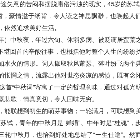
途失意的苦闷和摆脱庸俗污浊的现实，45岁的苏轼
霄，豪情溢于纸背，令人读之神思飘渺，也唤起人
，依然追求美好生活。
7年）中秋夜，年过六旬、体弱多病、被贬谪居蛮荒
含不堪回首的辛酸往事，也概括他对整个人生的纷纷
如水火的情形。词人撷取秋风萧瑟、落叶纷飞两个
的怅惘之情，流露出他对世态炎凉的感愤，既有念
这首“中秋词”寄寓了一定的哲理意味，通过对孤光
慨悲歌，情真意切，令人回味无穷。
，能联想到初生的萌芽事物；一轮满月，可联想到
轼，青年的中秋月是“婵娟”、中年时是“桂魂”，
三轮中秋月，也恰到好处地总结了“一生仕途”。然