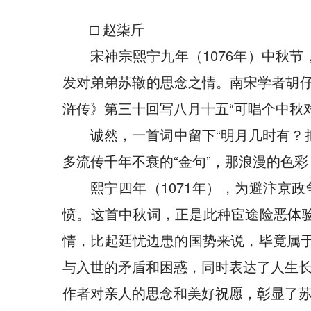
□ 赵柒斤
宋神宗熙宁九年（1076年）中秋
发对弟弟苏辙的思念之情。南宋学者胡仔
浒传》第三十回写八月十五“可唱个中秋
诚然，一首词中留下“明月几时有？
多流传千年不衰的“金句”，那浪漫的色
熙宁四年（1071年），为避汴京
愤。这首中秋词，正是此种宦途险恶体验
情，比起廷忧边患的国势来说，毕竟属于
与入世的矛盾和困惑，同时表达了人生
作者对亲人的思念和美好祝愿，彰显了