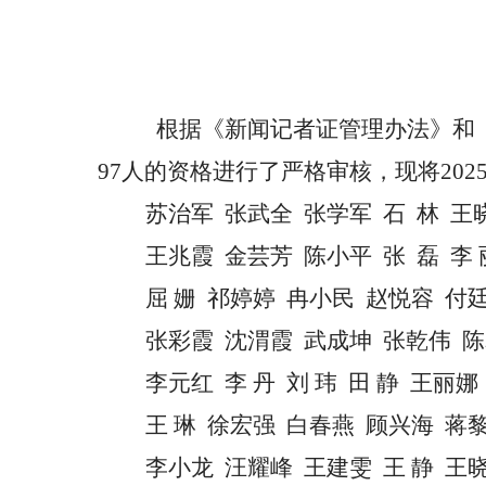
根据《新闻记者证管理办法》和
97
人的资格进行了严格审核，现将202
苏治军
张武全
张学军
石
林
王
王兆霞
金芸芳
陈小平
张
磊
李
屈
姗
祁婷婷
冉小民
赵悦容
付
张彩霞
沈渭霞
武成坤
张乾伟
陈
李元红
李
丹
刘
玮
田
静
王丽娜
王
琳
徐
宏强
白春燕
顾兴海
蒋
李小龙
汪耀峰
王建雯
王
静
王