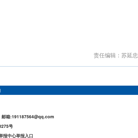
责任编辑：苏延忠
们
9
邮箱:191187564@qq.com
0275号
举报中心举报入口