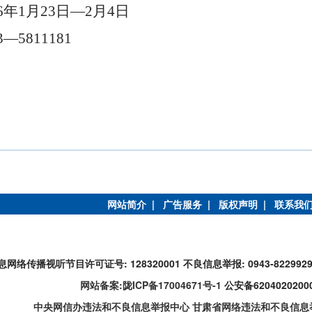
6
年
1
月
23
日
—
2
月
4
日
3—
5811181
网站简介 |
广告服务 |
版权声明 |
联系我
息网络传播视听节目许可证号: 128320001
不良信息举报: 0943-822992
网站备案:陇ICP备17004671号-1
公安备6204020200
中央网信办违法和不良信息举报中心
甘肃省网络违法和不良信息