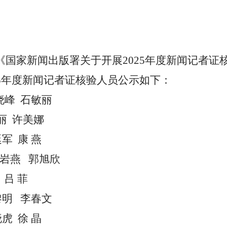
《国家新闻出版署关于开展
202
5
年度新闻记者证
5
年度新闻记者证核验人员公示如下：
晓峰
石敏丽
丽
许美娜
廷军
康
燕
岩燕
郭旭欣
吕
菲
黎明
李春文
晓虎
徐
晶