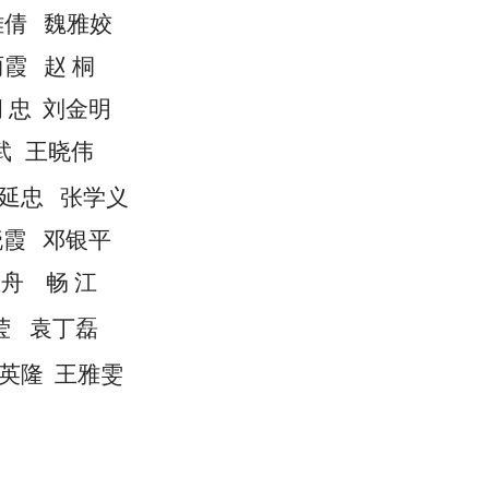
雅倩
魏雅姣
丽霞
赵
桐
胡
忠
刘金明
武
王晓伟
延忠
张学义
晓霞
邓银平
玉舟
畅
江
莹
袁丁磊
英隆
王雅雯