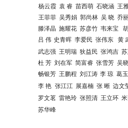
杨云霞
袁
睿
苗西萌
石晓涵
王
王菲菲
吴秀娟
郭尚林
吴
晓
乔
滕泽晶
施耀花
苏彦竹
韦来宝
吕
伟
史青晖
李爱民
张伟东
黄
武志强
王明瑞
狄益民
张鸿吉
苏
杜
芳
刘在军
简富睿
张雪芳
吴
畅银芳
王鹏程
刘江涛
李
琼
葛
李
艳
张江江
展嘉楠
张
晰
边文
罗文茗
雷艳玲
张照清
王立环
米
苏华峰