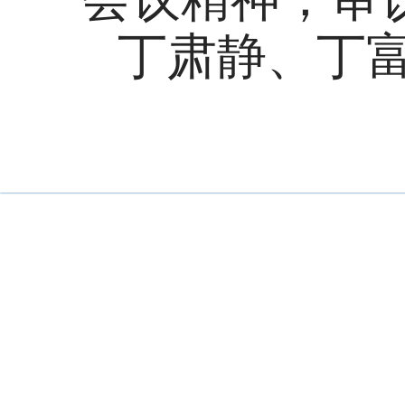
丁肃静、丁