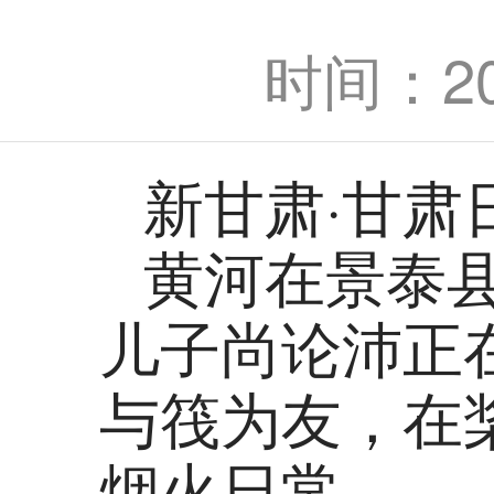
时间：202
新甘肃·甘肃
黄河在景泰
儿子尚论沛正
与筏为友，在
烟火日常。