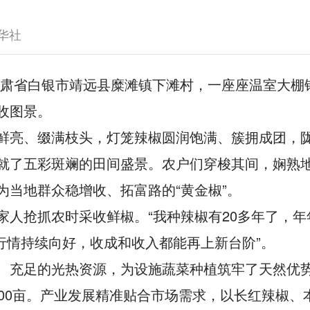
华社
甘肃省白银市靖远县糜滩镇下滩村，一座座温室大棚
收图景。
鲜亮、缀满枝头，灯笼辣椒圆润饱满、簇拥成团，
就了五彩斑斓的田间盛景。农户们穿梭其间，娴熟
当地群众稳增收、拓富路的“黄金椒”。
人抢抓农时采收鲜椒。“我种辣椒有20多年了，年
行情持续向好，收成和收入都能再上新台阶”。
、充足的光热资源，为设施蔬菜种植筑牢了天然优
00亩。产业发展精准贴合市场需求，以长红辣椒、