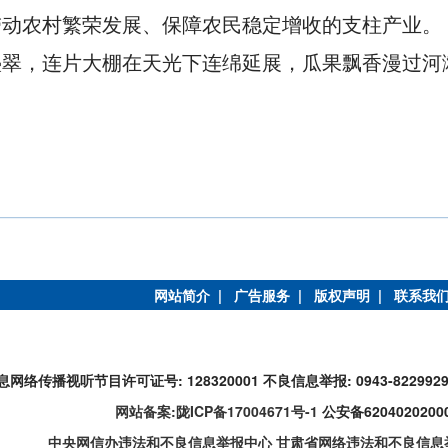
带动农村繁荣发展、保障农民稳定增收的支柱产业。
叠翠，连片大棚在天光下连绵延展，瓜果飘香漫过河
网站简介 |
广告服务 |
版权声明 |
联系我
息网络传播视听节目许可证号: 128320001
不良信息举报: 0943-822992
网站备案:陇ICP备17004671号-1
公安备6204020200
中央网信办违法和不良信息举报中心
甘肃省网络违法和不良信息