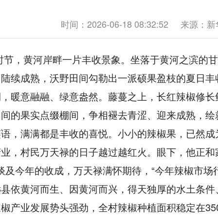
时间：2026-06-18 08:32:52
来源：新
时节，黄河岸畔一片丰收景象。坐落于黄河之滨的
、陆续成熟，沃野田间勾勒出一派硕果盈枝的夏日丰
棚，暖意融融、绿意盎然。藤蔓之上，长红辣椒修长
相间的果实点缀棚间，争相褪去青涩、迎来成熟，绘
语，满满都是丰收的喜悦。小小的辣椒果，已然成为
业，村民万天禄的日子越过越红火。眼下，他正和家
”谈及今年的收成，万天禄满怀期待，“今年辣椒市场
远县依黄河而生、因黄河而兴，得天独厚的水土条件
椒产业发展势头强劲，全村辣椒种植面积稳定在35