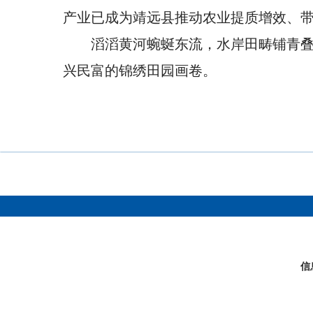
产业已成为靖远县推动农业提质增效、
滔滔黄河蜿蜒东流，水岸田畴铺青
兴民富的锦绣田园画卷。
信