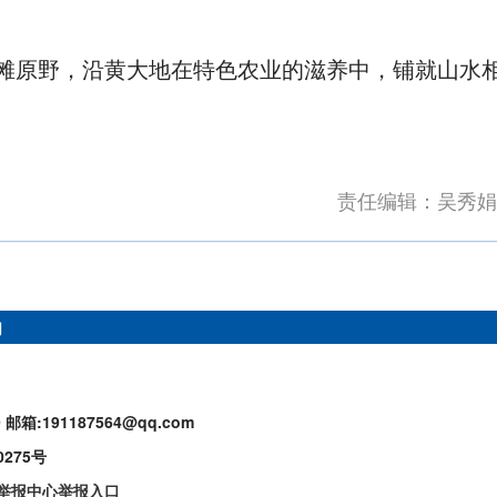
滩原野，沿黄大地在特色农业的滋养中，铺就山水
责任编辑：吴秀娟
们
9
邮箱:191187564@qq.com
0275号
举报中心举报入口