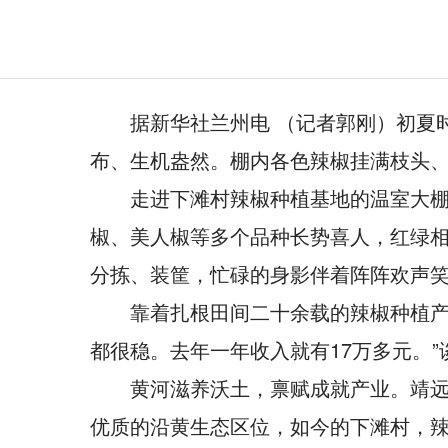
据新华社兰州电 （记者郭刚）初夏
布、生机盎然。棚内各色辣椒挂满枝头
走进下滩村辣椒种植基地的温室大
椒、美人椒等多个品种长势喜人，红绿
分拣、装筐，忙碌的身影伴着阵阵欢声笑
靠着扎根田间二十余载的辣椒种植产
都很稳。去年一年收入就有17万多元。
黄河滋养沃土，禀赋成就产业。靖
优质的沿黄生态区位，如今的下滩村，辣