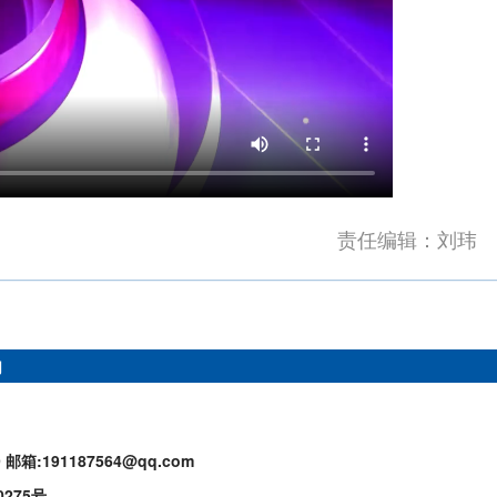
责任编辑：刘玮
们
9
邮箱:191187564@qq.com
0275号