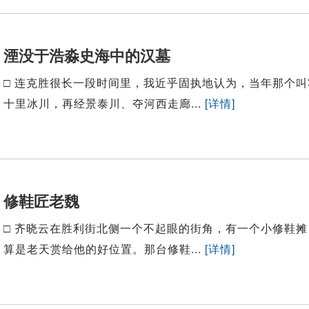
湮没于浩淼史海中的汉墓
□ 连克胜很长一段时间里，我近乎固执地认为，当年那个
十里冰川，再经景泰川、夺河西走廊...
[详情]
修鞋匠老魏
□ 齐晓云在胜利街北侧一个不起眼的街角，有一个小修鞋
算是老天赏给他的好位置。那台修鞋...
[详情]