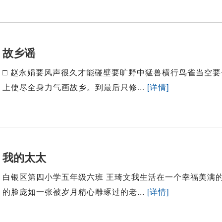
故乡谣
□ 赵永娟要风声很久才能碰壁要旷野中猛兽横行鸟雀当空
上使尽全身力气画故乡。到最后只修...
[详情]
我的太太
白银区第四小学五年级六班 王琦文我生活在一个幸福美满
的脸庞如一张被岁月精心雕琢过的老...
[详情]